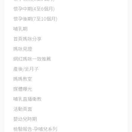
懷孕中期(4至6個月)
懷孕後期(7至10個月)
哺乳期
首頁媽咪分享
媽咪見證
網紅媽咪一致推薦
產後/坐月子
媽媽教室
媒體曝光
哺乳直播衛教
活動頁面
嬰幼兒時期
檢驗報告-孕哺兒系列