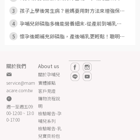
3
孩子上學後常生病？爸媽要用對方法來增強保⋯
4
孕哺兒卵磷脂多機能營養細末-從產前到哺乳⋯
5
懷孕後期補充卵磷脂，產後哺乳更輕鬆！聰明⋯
關於我們
About us
關於孕哺兒
實體據點
service@mam
acare.com.tw
客戶見證
購物流程說
明
週一至週五09:
00-12:00、13:0
檢驗報告-孕
0-17:00
哺兒系列
檢驗報告-乳
兒寶貝粉包