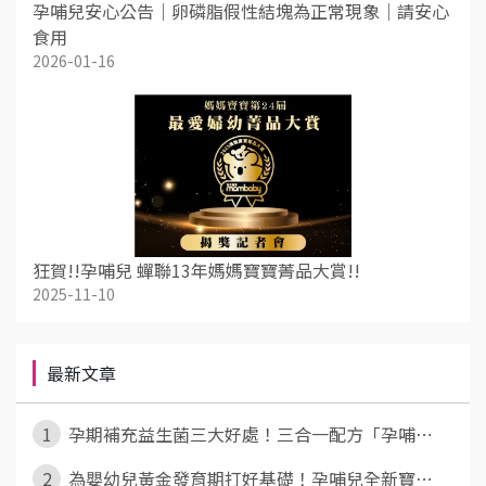
孕哺兒安心公告｜卵磷脂假性結塊為正常現象｜請安心
食用
2026-01-16
狂賀!!孕哺兒 蟬聯13年媽媽寶寶菁品大賞!!
2025-11-10
最新文章
1
孕期補充益生菌三大好處！三合一配方「孕哺⋯
2
為嬰幼兒黃金發育期打好基礎！孕哺兒全新寶⋯