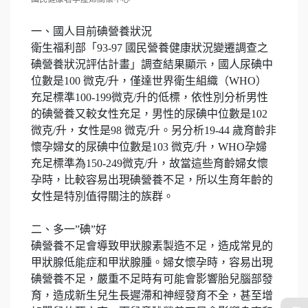
一、國人目前碘營養狀況
衛生福利部「93-97 國民營養健康狀況變遷調查之
碘營養狀況評估計畫」調查結果顯示，國人尿碘中
位數是100 微克/升，僅達世界衛生組織（WHO）
充足標準100-199微克/升的低標，依性別分析男性
的碘營養又較女性充足，男性的尿碘中位數是102
微克/升，女性是98 微克/升。另分析19-44 歲育齡非
懷孕婦女的尿碘中位數是103 微克/升，WHO孕婦
充足標準為150-249微克/升，故當這些育齡婦女懷
孕時，比較容易出現碘營養不足，所以生育年齡的
女性是特別值得關注的族群。
二、多一”碘”好
碘營養不足會導致甲狀腺素製造不足，造成常見的
甲狀腺低能症和甲狀腺腫。婦女懷孕時，容易出現
碘營養不足，嚴重不足時有可能會影響胎兒腦部發
育，造成新生兒生長遲滯和神經發育不全，甚至增