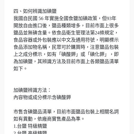
四、如何辨識加碘鹽
我國自民國 56 年實施全國食鹽加碘政策，但93年
開放自由進口後，鹽品種類增多，目前市面上很多
鹽品並無碘含量。依食品衛生管理法第24條規定，
食品容器或外包裝應以中文及通用符號，明顯標示
食品添加物名稱，民眾可於購買時，注意鹽品包裝
上之成分標示，如有「碘酸鉀」或「碘化鉀」，即
為加碘鹽，其辨識方法及目前市面上各類鹽品清單
如下。
加碘鹽辨識方法：
內容物或成分標示含碘酸鉀
市售含碘鹽品清單，目前市面鹽品包裝上相關名詞
如有異動，依廠商實售產品為準。
1.台鹽 特級精鹽
2.台鹽 高級精鹽