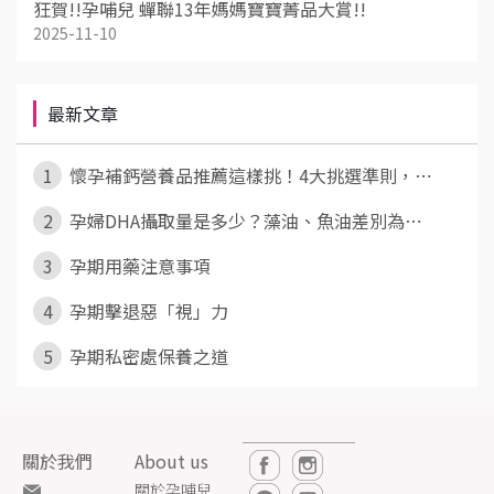
狂賀!!孕哺兒 蟬聯13年媽媽寶寶菁品大賞!!
2025-11-10
最新文章
1
懷孕補鈣營養品推薦這樣挑！4大挑選準則，⋯
2
孕婦DHA攝取量是多少？藻油、魚油差別為⋯
3
孕期用藥注意事項
4
孕期擊退惡「視」力
5
孕期私密處保養之道
關於我們
About us
關於孕哺兒