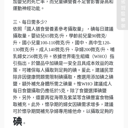
營養師諮詢
加嬰兒的死亡率，而兒童碘營養不足會影響身高和
運動神經功能。
三、每日需多少?
依照「國人膳食營養素參考攝取量」，碘每日建議
攝取量，嬰幼兒65微克/升，學齡前兒童90微克/
升，國小兒童100-110微克/升，國中、高中生120-
130微克/升，成人140微克/升、孕婦200微克/升、哺
乳婦女250微克/升。依據世界衛生組織（WHO）指
引指出，於鹽品中加碘是一安全且具成本效益的政
策，可確保每人攝取到足夠的碘。爰此，建議民眾
除非因健康問題需限制碘攝取，應選用添加碘之碘
鹽，額外補充身體所需之碘量。惟WHO 建議成人
每日食鹽攝取仍應低於5克，除了食鹽選擇碘鹽
外，另外，還要再從海帶及紫菜等含碘豐富食物攝
取補充。此外，懷孕期的婦女因碘需求增多，建議
可於懷孕期間補充孕婦專用維他命，以攝取足夠的
碘
。