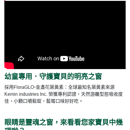
幼童專用．守護寶貝的明亮之窗
採用FloraGLO
金盞花葉黃素：全球最知名葉黃素來源
Ⓡ
Kemin industries Inc. 榮獲專利認證，天然游離型態吸收度
佳，小顆口嚼鬆錠，藍莓口味好好吃。
眼睛是靈魂之窗，來看看您家寶貝中幾