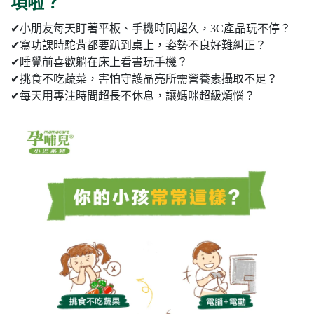
項啦？
✔小朋友每天盯著平板、手機時間超久，3C產品玩不停？
✔寫功課時駝背都要趴到桌上，姿勢不良好難糾正？
✔睡覺前喜歡躺在床上看書玩手機？
✔挑食不吃蔬菜，害怕守護晶亮所需營養素攝取不足？
✔每天用專注時間超長不休息，讓媽咪超級煩惱？