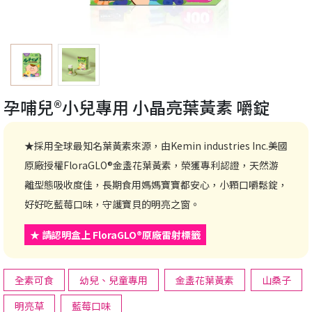
孕哺兒®小兒專用 小晶亮葉黃素 嚼錠
★採用全球最知名葉黃素來源，由Kemin industries Inc.美國
原廠授權FloraGLO®金盞花葉黃素，榮獲專利認證，天然游
離型態吸收度佳，長期食用媽媽寶寶都安心，小顆口嚼鬆錠，
好好吃藍莓口味，守護寶貝的明亮之窗。
★ 請認明盒上 FloraGLO®原廠雷射標籤
全素可食
幼兒、兒童專用
金盞花葉黃素
山桑子
明亮草
藍莓口味