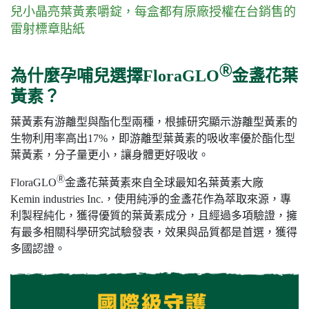
兒小晶亮葉黃素嚼錠，每盒都有原廠授權在台銷售的
雷射標章貼紙
Ⓡ
為什麼孕哺兒選擇FloraGLO
金盞花葉
黃素？
葉黃素有游離型與酯化型兩種，根據研究顯示游離型黃素的
生物利用率高出17%，即游離型葉黃素的吸收率優於酯化型
葉黃素，分子量更小，讓身體更好吸收。
Ⓡ
FloraGLO
金盞花葉黃素來自全球最知名葉黃素大廠
Kemin industries Inc.，使用純淨的金盞花作為萃取來源，專
利製程純化，獲得優質的葉黃素成分，且經過多項驗證，擁
有最多相關科學研究試驗發表，效果與品質都是首選，獲得
多國認證。