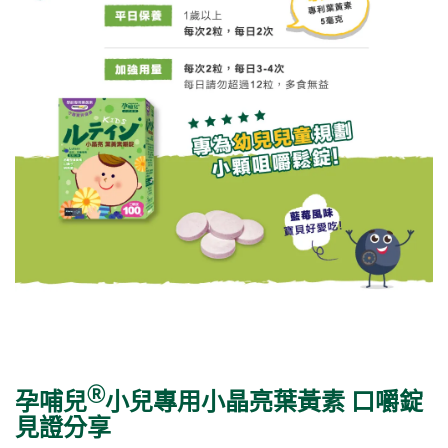
Ⓡ
孕哺兒
小兒專用小晶亮葉黃素 口嚼錠
見證分享