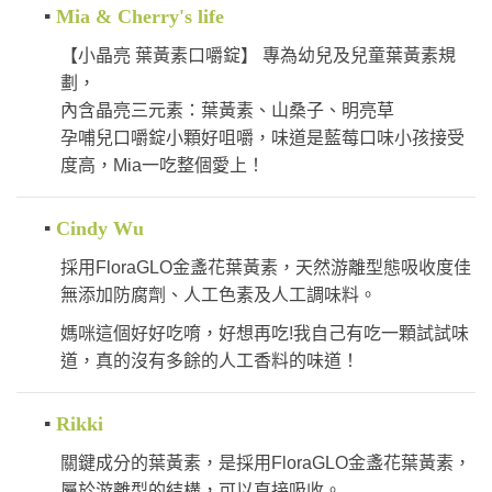
▪
Mia & Cherry's life
【小晶亮 葉黃素口嚼錠】 專為幼兒及兒童葉黃素規
劃，
內含晶亮三元素：葉黃素、山桑子、明亮草
孕哺兒口嚼錠小顆好咀嚼，味道是藍莓口味小孩接受
度高，Mia一吃整個愛上！
▪
Cindy Wu
採用FloraGLO金盞花葉黃素，天然游離型態吸收度佳
無添加防腐劑、人工色素及人工調味料。
媽咪這個好好吃唷，好想再吃!我自己有吃一顆試試味
道，真的沒有多餘的人工香料的味道！
▪
Rikki
關鍵成分的葉黃素，是採用FloraGLO金盞花葉黃素，
屬於游離型的結構，可以直接吸收。