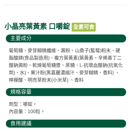
小晶亮葉黃素 口嚼錠
全素可食
主要成分
葡萄糖、麥芽糊精纖維、澱粉、山桑子(藍莓)粉末、硬
脂酸鎂(食品製造用)、複方葉黃素(葉黃素、辛烯基丁二
酸鈉澱粉、乾燥葡萄糖漿、蔗糖、L-抗壞血酸鈉(抗氧化
劑)、水)、果汁粉(黑嘉麗濃縮汁、麥芽糊精、香料) 、
檸檬酸、明亮草粉末(小米草) 、香料
規格容量
劑型：嚼錠。
內容量：100粒。
食用建議