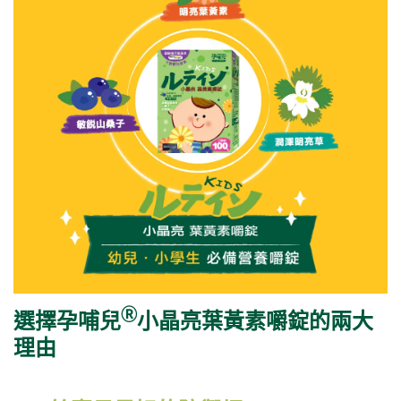
Ⓡ
選擇孕哺兒
小晶亮葉黃素嚼錠的兩大
理由