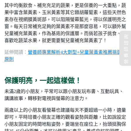
其中均衡飲食、補充充足的蔬果，更是保養的一大重點，蔬
果中富含葉黃素、玉米黃素等其它類胡蘿蔔素，這些天然色
素存在視網膜黃斑部，可以阻隔螢幕藍光，得以保護明亮之
窗。每天日常補充足夠的葉黃素不是那麼容易，可以額外幫
兒童補充葉黃素，作為基底的保護層。而倘若孩子挑食、不
營養師諮詢
喜歡吃蔬菜水果，就更需要幫兒童補充葉黃素了！
延伸閱讀：
營養師專業解析4大劑型+兒童葉黃素推薦挑選3
原則
保護明亮，一起這樣做！
未滿2歲的小朋友，平常可以跟小朋友玩布書、互動玩具、
講講故事，轉移對電視與螢幕的注意力。
兩歲以上的小朋友看螢幕也建議每天不要超過一小時，適量
即可。平時培養小朋友正確的觀看姿勢與距離，比如說設定
小朋友固定的時間地點姿勢，要端坐在座位上，抬頭挺胸保