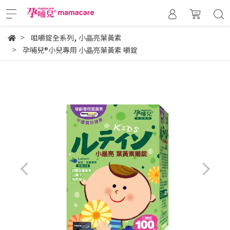
,
咀嚼錠全系列
小晶亮葉黃素
孕哺兒®小兒專用 小晶亮葉黃素 嚼錠