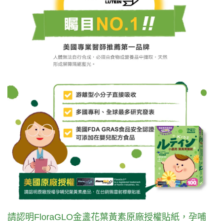
請認明FloraGLO金盞花葉黃素原廠授權貼紙，孕哺