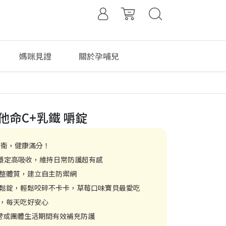
媽咪見證
關於孕哺兒
他命C+乳鐵 嚼錠
防衛，健康滿分！
高穩定高吸收，維持日常防護超有感
整體質，建立自主防禦網
鬆錠，輕鬆咬碎不卡卡，草莓口味寶貝最愛吃
，每天吃好安心
替或團體生活期間有效補充防護