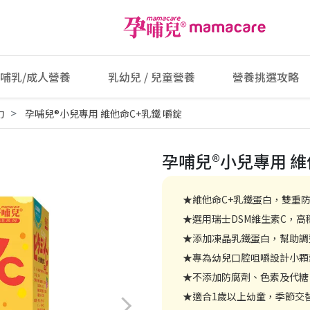
哺乳/成人營養
乳幼兒 / 兒童營養
營養挑選攻略
力
孕哺兒®小兒專用 維他命C+乳鐵 嚼錠
孕哺兒®小兒專用 維
★維他命C+乳鐵蛋白，雙重
★選用瑞士DSM維生素C，
★添加凍晶乳鐵蛋白，幫助調
★專為幼兒口腔咀嚼設計小顆
★不添加防腐劑、色素及代糖
★適合1歲以上幼童，季節交