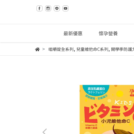
最新優惠
懷孕營養
,
,
咀嚼錠全系列
兒童維他命C系列
開學季防護