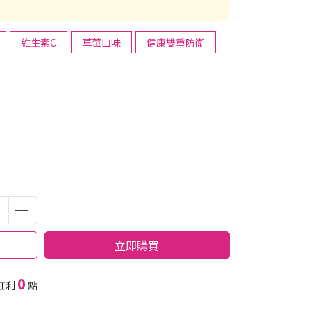
維生素C
草莓口味
健康雙重防衛
立即購買
0
紅利
點