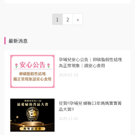
1
2
»
最新消息
孕哺兒安心公告｜卵磷脂假性結塊
為正常現象｜請安心食用
2026-01-16
狂賀!!孕哺兒 蟬聯13年媽媽寶寶菁
品大賞!!
2025-11-10