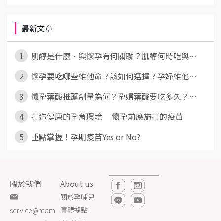
最新文章
1
肌醇是什麼、與懷孕有何關聯？肌醇何時吃與⋯
2
懷孕要吃哪些維他命？該如何選擇？孕婦維他⋯
3
懷孕葉酸推薦劑量為何？孕婦葉酸要吃多久？⋯
4
打造健康的孕育環境 懷孕前應施打的疫苗
5
重點掌握！孕期疫苗Yes or No?
關於我們
About us
關於孕哺兒
實體據點
service@mam