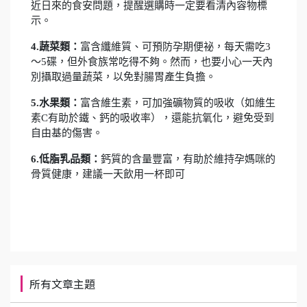
近日來的食安問題，提醒選購時一定要看清內容物標
示。
4.蔬菜類
：
富含纖維質、可預防孕期便祕，每天需吃3
～5碟，但外食族常吃得不夠。然而，也要小心一天內
別攝取過量蔬菜，以免對腸胃產生負擔。
5.水果類
：
富含維生素，可加強礦物質的吸收（如維生
素C有助於鐵、鈣的吸收率），還能抗氧化，避免受到
自由基的傷害。
6.低脂乳品類
：
鈣質的含量豐富，有助於維持孕媽咪的
骨質健康，建議一天飲用一杯即可
所有文章主題