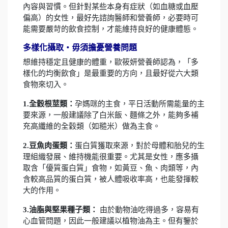
內容與習慣。但針對某些本身有症狀（如血糖或血壓
偏高）的女性，最好先諮詢醫師和營養師，必要時可
能需要嚴苛的飲食控制，才能維持良好的健康體態。
多樣化攝取‧毋須擔憂營養問題
想維持穩定且健康的體重，歐筱妍營養師認為，「多
樣化的均衡飲食」是最重要的方向，且最好從六大類
食物來切入。
1.全穀根莖類
：
孕媽咪的主食，平日活動所需能量的主
要來源，一般建議除了白米飯、麵條之外，能夠多補
充高纖維的全穀類（如糙米）做為主食。
2.豆魚肉蛋類：
蛋白質獲取來源，對於母體和胎兒的生
理組織發展、維持機能很重要。尤其是女性，應多攝
取含「優質蛋白質」食物，如黃豆、魚、肉類等，內
含較高品質的蛋白質，被人體吸收率高，也能發揮較
大的作用。
3.油脂與堅果種子類：
由於動物油吃得過多，容易有
心血管問題，因此一般建議以植物油為主。但有鑒於