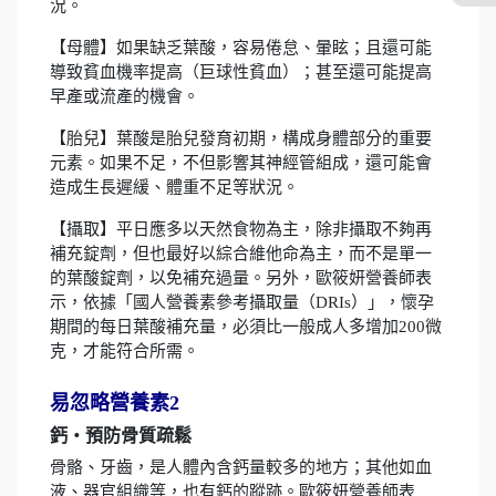
況。
【母體】如果缺乏葉酸，容易倦怠、暈眩；且還可能
導致貧血機率提高（巨球性貧血）；甚至還可能提高
早產或流產的機會。
【胎兒】葉酸是胎兒發育初期，構成身體部分的重要
元素。如果不足，不但影響其神經管組成，還可能會
造成生長遲緩、體重不足等狀況。
【攝取】平日應多以天然食物為主，除非攝取不夠再
補充錠劑，但也最好以綜合維他命為主，而不是單一
的葉酸錠劑，以免補充過量。另外，歐筱妍營養師表
示，依據「國人營養素參考攝取量（DRIs）」，懷孕
期間的每日葉酸補充量，必須比一般成人多增加200微
克，才能符合所需。
易忽略營養素2
鈣‧預防骨質疏鬆
骨骼、牙齒，是人體內含鈣量較多的地方；其他如血
液、器官組織等，也有鈣的蹤跡。歐筱妍營養師表