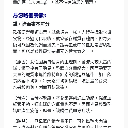
量的鈣（1,000mg），就不怕有缺乏的問題。
易忽略營養素3
鐵‧造血密不可分
歐筱妍營養師表示，就像鈣質一樣，人體在攝取含鐵
食物，經過消化吸收，就會儲存鐵質在體內，但每天
仍可能因為代謝而流失。鐵與血液中的血紅素密切相
關，可說是女性最需要補充的營養素之一。
【原因】女性因為每個月的生理期，會流失較大量的
鐵；懷孕後有了胎兒，整體血容量變大，因而需要更
大量的鐵質來幫忙維持血紅素的製造與運作。加上飲
食內容不均衡，每天沒有均衡攝取、吃足量的蔬菜、
水果和肉類，因而容易缺鐵。
【母體】當母體缺鐵，將會影響到造血功能，促使血
紅素不夠、紅血球的含氧量也不足，因而容易導致孕
媽咪產生疲倦、頭暈、缺鐵性貧血等症狀。
【胎兒】一旦母體的鐵含量不足，可能導致宮內缺
氧，進而對胎兒腦部等器官發展產生風險、甚至生長