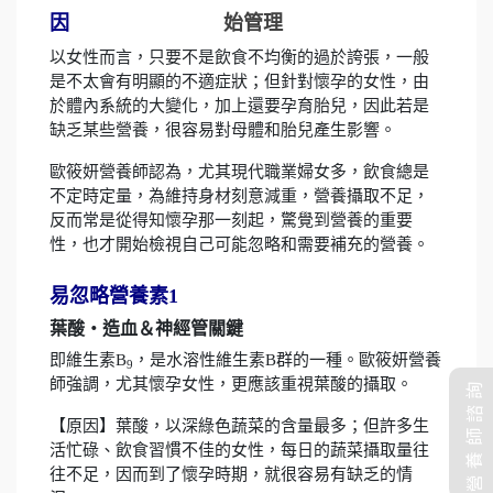
因
以女性而言，只要不是飲食不均衡的過於誇張，一般
是不太會有明顯的不適症狀；但針對懷孕的女性，由
於體內系統的大變化，加上還要孕育胎兒，因此若是
缺乏某些營養，很容易對母體和胎兒產生影響。
歐筱妍營養師認為，尤其現代職業婦女多，飲食總是
不定時定量，為維持身材刻意減重，營養攝取不足，
反而常是從得知懷孕那一刻起，驚覺到營養的重要
性，也才開始檢視自己可能忽略和需要補充的營養。
易忽略營養素1
葉酸‧造血＆神經管關鍵
即維生素B
，是水溶性維生素B群的一種。歐筱妍營養
9
師強調，尤其懷孕女性，更應該重視葉酸的攝取。
營養師諮詢
【原因】葉酸，以深綠色蔬菜的含量最多；但許多生
活忙碌、飲食習慣不佳的女性，每日的蔬菜攝取量往
往不足，因而到了懷孕時期，就很容易有缺乏的情