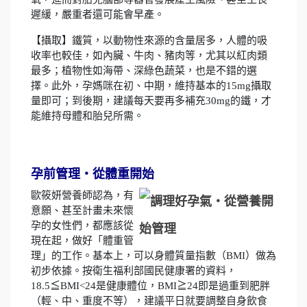
遲緩，嚴重者還可能會早產。
【攝取】鐵質，以動物性來源的含量居多，人體的吸
收率也較佳，如內臟、牛肉、豬肉等，尤其以紅肉類
最多；植物性如海帶、深綠色蔬菜，也是不錯的選
擇。此外，孕媽咪在初、中期，維持基本的15mg攝取
量即可；到後期，建議每天要再多補充30mg的鐵，才
能維持母體和胎兒所需。
孕前管理‧從體重開始
歐筱妍營養師認為，有
意願、甚至計畫未來懷
孕的女性們，都應該從
現在起，做好「體重管
理」的工作。基本上，可以身體質量指數（BMI）做為
初步依據。按衛生福利部國民健康署的資料，
18.5≦BMI<24是健康體位，BMI≧24即是過重到肥胖
（輕、中、重度不等），建議平日就要調整自身飲食