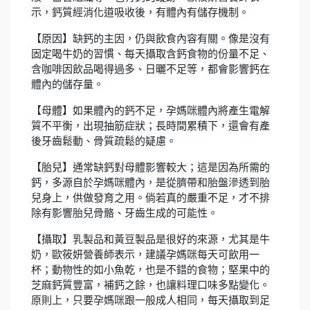
示，鈣質經消化道吸收後，有體內有儲存機制。
【原因】缺鈣的主因，仍與飲食內容有關。像是沒有
固定喝牛奶的習慣、每天攝取含鈣食物的份量不足、
含咖啡因飲品喝得過多、日曬不足等，都會影響鈣在
體內的儲存量。
【母體】如果體內的鈣不足，孕媽咪體內將產生電解
質不平衡，出現抽筋症狀；長時間累積下，還會有產
後牙齒鬆動、骨質疏鬆的疑慮。
【胎兒】通常缺鈣對母體影響較大；這是因為所需的
鈣，多源自於孕媽咪體內，是從臍帶和胎盤滲透到胎
兒身上，供做發育之用。倘若真的嚴重不足，才不排
除有影響胎兒骨骼、牙齒生成的可能性。
【攝取】乳製品和黃豆製品是很好的來源，尤其是牛
奶，歐筱妍營養師表示，建議孕媽咪每天可飲用一
杯；動物性的如小魚乾，也是不錯的食物；堅果中的
芝麻鈣質豐富，補鈣之餘，也讓料理口味多點變化。
原則上，只要孕媽咪跟一般成人相同，每天攝取到足