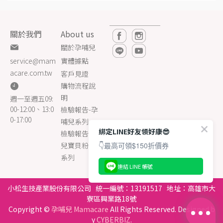
關於我們
About us
關於孕哺兒
實體據點
service@mam
acare.com.tw
客戶見證
購物流程說
明
週一至週五09:
00-12:00、13:0
檢驗報告-孕
0-17:00
哺兒系列
綁定LINE好友領好康😎
檢驗報告-乳
👇最高可領$150折價券
兒寶貝粉包
系列
連結 LINE 帳號
小松生技產業股份有限公司 統一編號：13191517 地址：高雄市大
寮區興業路18號
Copyright ©
孕哺兒 Mamacare
All Rights Reserved. Designed b
y
CYBERBIZ
.