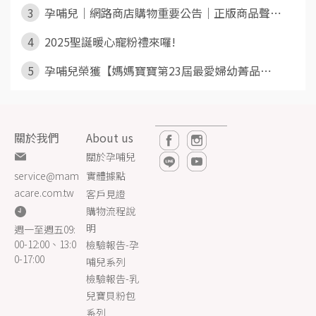
3
孕哺兒｜網路商店購物重要公告｜正版商品聲⋯
4
2025聖誕暖心寵粉禮來囉!
5
孕哺兒榮獲【媽媽寶寶第23屆最愛婦幼菁品⋯
關於我們
About us
關於孕哺兒
實體據點
service@mam
acare.com.tw
客戶見證
購物流程說
明
週一至週五09:
00-12:00、13:0
檢驗報告-孕
0-17:00
哺兒系列
檢驗報告-乳
兒寶貝粉包
系列